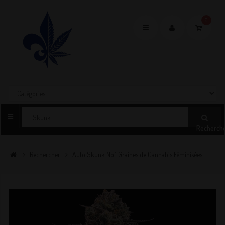
0
Toggle
navigation
Recherch
Rechercher
Auto Skunk No.1 Graines de Cannabis Féminisées