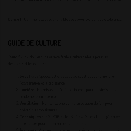
Conseil :
Commencez avec une faible dose pour évaluer votre tolérance.
GUIDE DE CULTURE
L’Auto Skunk No. 1 est une variété facile à cultiver, idéale pour les
débutants et les experts :
Substrat :
Ajoutez 30% de coco au substrat pour améliorer
l’oxygénation et la croissance.
Lumière :
Fournissez un éclairage intense pour maximiser les
rendements en intérieur.
Ventilation :
Maintenez une bonne circulation de l’air pour
prévenir les moisissures.
Techniques :
Le SCROG ou le LST (Low-Stress Training) peuvent
être utilisés pour optimiser les rendements.
Arrosage :
Arrosez modérément pour éviter l’excès d’humidité.