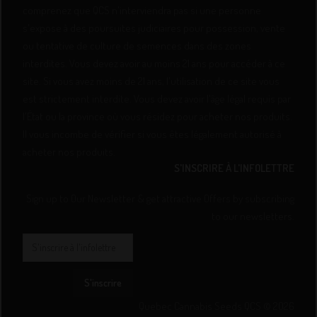
comprenez que QCS n'interviendra pas si une personne
s'expose à des poursuites judiciaires pour possession, vente
ou tentative de culture de semences dans des zones
interdites. Vous devez avoir au moins 21 ans pour accéder à ce
site. Si vous avez moins de 21 ans, l'utilisation de ce site vous
est strictement interdite. Vous devez avoir l'âge légal requis par
l'État ou la province où vous résidez pour acheter nos produits.
Il vous incombe de vérifier si vous êtes légalement autorisé à
acheter nos produits.
S'INSCRIRE À L'INFOLETTRE
Sign up to Our Newsletter & get attractive Offers by subscribing
to our newsletters.
S'inscrire
Quebec Cannabis Seeds QCS © 2026