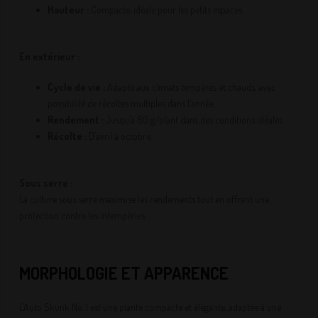
Hauteur :
Compacte, idéale pour les petits espaces.
En extérieur :
Cycle de vie :
Adapté aux climats tempérés et chauds, avec
possibilité de récoltes multiples dans l’année.
Rendement :
Jusqu’à 80 g/plant dans des conditions idéales.
Récolte :
D’avril à octobre.
Sous serre :
La culture sous serre maximise les rendements tout en offrant une
protection contre les intempéries.
MORPHOLOGIE ET APPARENCE
L’Auto Skunk No. 1 est une plante compacte et élégante, adaptée à une