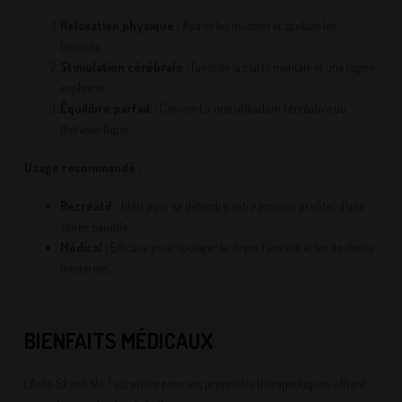
Relaxation physique :
Apaise les muscles et soulage les
tensions.
Stimulation cérébrale :
Favorise la clarté mentale et une légère
euphorie.
Équilibre parfait :
Convient à une utilisation récréative ou
thérapeutique.
Usage recommandé :
Recréatif :
Idéal pour se détendre entre amis ou profiter d’une
soirée paisible.
Médical :
Efficace pour soulager le stress, l’anxiété et les douleurs
modérées.
BIENFAITS MÉDICAUX
L’Auto Skunk No. 1 est prisée pour ses propriétés thérapeutiques, offrant