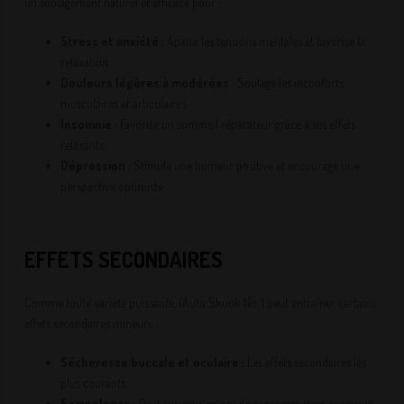
un soulagement naturel et efficace pour :
Stress et anxiété :
Apaise les tensions mentales et favorise la
relaxation.
Douleurs légères à modérées :
Soulage les inconforts
musculaires et articulaires.
Insomnie :
Favorise un sommeil réparateur grâce à ses effets
relaxants.
Dépression :
Stimule une humeur positive et encourage une
perspective optimiste.
EFFETS SECONDAIRES
Comme toute variété puissante, l’Auto Skunk No. 1 peut entraîner certains
effets secondaires mineurs :
Sécheresse buccale et oculaire :
Les effets secondaires les
plus courants.
Somnolence :
Peut survenir en cas de consommation excessive.