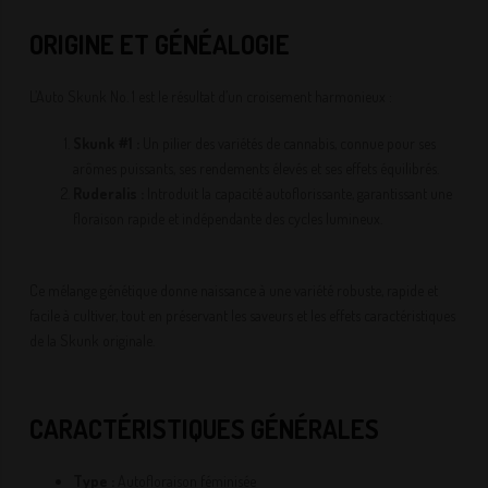
ORIGINE ET GÉNÉALOGIE
L’Auto Skunk No. 1 est le résultat d’un croisement harmonieux :
Skunk #1 :
Un pilier des variétés de cannabis, connue pour ses
arômes puissants, ses rendements élevés et ses effets équilibrés.
Ruderalis :
Introduit la capacité autoflorissante, garantissant une
floraison rapide et indépendante des cycles lumineux.
Ce mélange génétique donne naissance à une variété robuste, rapide et
facile à cultiver, tout en préservant les saveurs et les effets caractéristiques
de la Skunk originale.
CARACTÉRISTIQUES GÉNÉRALES
Type :
Autofloraison féminisée