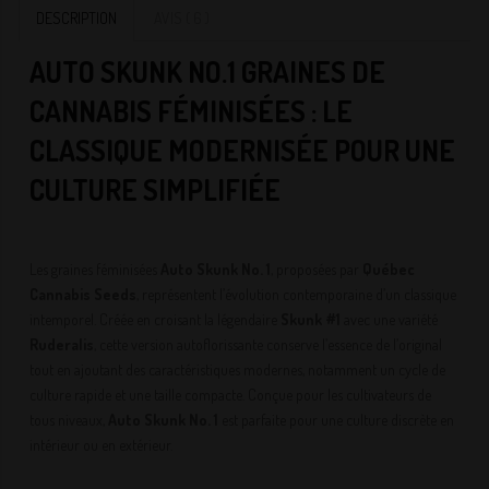
DESCRIPTION
AVIS ( 6 )
AUTO SKUNK NO.1 GRAINES DE
CANNABIS FÉMINISÉES : LE
CLASSIQUE MODERNISÉE POUR UNE
CULTURE SIMPLIFIÉE
Les graines féminisées
Auto Skunk No. 1
, proposées par
Québec
Cannabis Seeds
, représentent l’évolution contemporaine d’un classique
intemporel. Créée en croisant la légendaire
Skunk #1
avec une variété
Ruderalis
, cette version autoflorissante conserve l’essence de l’original
tout en ajoutant des caractéristiques modernes, notamment un cycle de
culture rapide et une taille compacte. Conçue pour les cultivateurs de
tous niveaux,
Auto Skunk No. 1
est parfaite pour une culture discrète en
intérieur ou en extérieur.