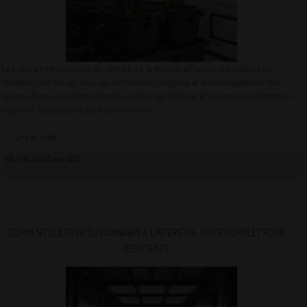
La culture hydroponique du cannabis à la maison offre aux cultivateurs un
meilleur contrôle sur l’eau, les nutriments, l’oxygène et le développement des
racines. Avec un système adapté, un éclairage adéquat et une routine d’entretien
régulière, l’hydroponie peut favoriser une...
Lire la suite
08/06/2026 par QCS
COMMENT CULTIVER DU CANNABIS À L’INTÉRIEUR : GUIDE COMPLET POUR
DÉBUTANTS