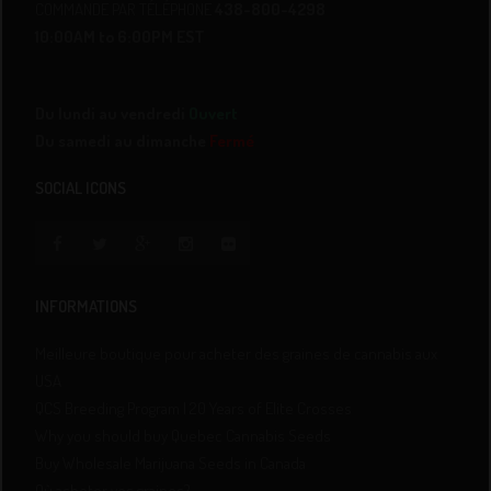
COMMANDE PAR TÉLÉPHONE
438-800-4298
10:00AM to 6:00PM EST
Du lundi au vendredi
Ouvert
Du samedi au dimanche
Fermé
SOCIAL ICONS
INFORMATIONS
Meilleure boutique pour acheter des graines de cannabis aux
USA
QCS Breeding Program | 20 Years of Elite Crosses
Why you should buy Quebec Cannabis Seeds
Buy Wholesale Marijuana Seeds in Canada
Où acheter vos graines?