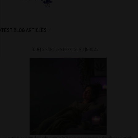
ATEST BLOG ARTICLES
QUELS SONT LES EFFETS DE L’INDICA?
Les variétés de cannabis Indica sont généralement associées à des effets calmants