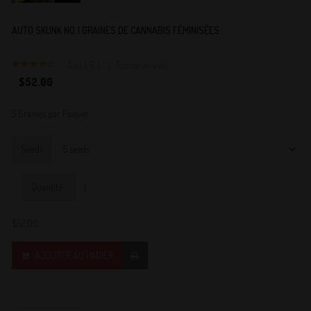
AUTO SKUNK NO.1 GRAINES DE CANNABIS FÉMINISÉES
Avis ( 6 )
Écrire un avis
4
$52.00
5 Graines par Paquet
Seeds
Quantité :
$52.00
AJOUTER AU PANIER