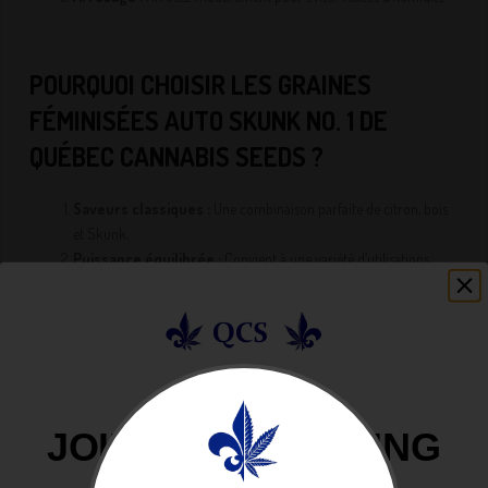
POURQUOI CHOISIR LES GRAINES
FÉMINISÉES AUTO SKUNK NO. 1 DE
QUÉBEC CANNABIS SEEDS ?
Saveurs classiques :
Une combinaison parfaite de citron, bois
et Skunk.
Puissance équilibrée :
Convient à une variété d’utilisations,
récréatives ou médicales.
Facilité de culture :
Adaptée aux cultivateurs de tous niveaux.
Polyvalence :
Convient à la culture en intérieur, extérieur et sous
serre.
Rendements fiables :
Jusqu’à 300 g/m² en intérieur avec un
cycle rapide.
JOIN OUR GROWING