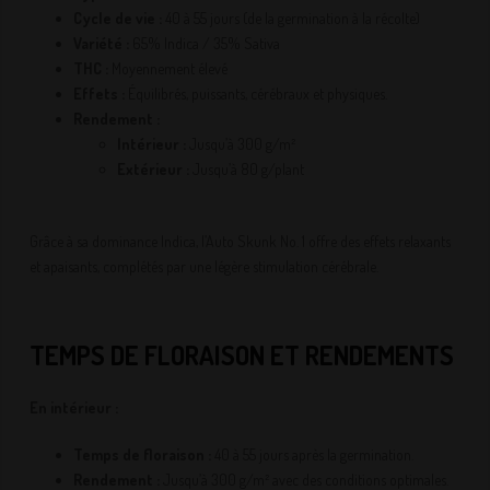
Cycle de vie :
40 à 55 jours (de la germination à la récolte)
Variété :
65% Indica / 35% Sativa
THC :
Moyennement élevé
Effets :
Équilibrés, puissants, cérébraux et physiques.
Rendement :
Intérieur :
Jusqu’à 300 g/m²
Extérieur :
Jusqu’à 80 g/plant
Grâce à sa dominance Indica, l’Auto Skunk No. 1 offre des effets relaxants
et apaisants, complétés par une légère stimulation cérébrale.
TEMPS DE FLORAISON ET RENDEMENTS
En intérieur :
Temps de floraison :
40 à 55 jours après la germination.
Rendement :
Jusqu’à 300 g/m² avec des conditions optimales.