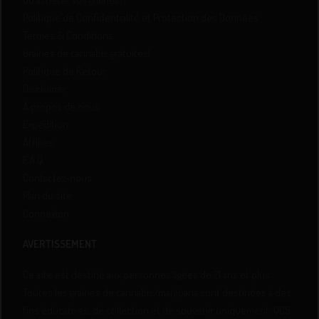
Politique de Confidentialité et Protection des Données
Termes & Conditions
Graines de cannabis gratuites!
Politique de Retour
Disclaimer
À propos de nous
Expédition
Affiliés
F.A.Q.
Contactez-nous
Plan du site
Connexion
AVERTISSEMENT
Ce site est destiné aux personnes âgées de 21 ans et plus.
Toutes les graines de cannabis/marijuana sont destinées à des
fins éducatives, de collection et de souvenir uniquement. QCS