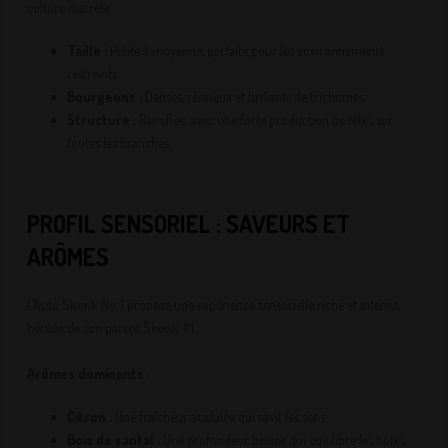
culture discrète :
Taille :
Petite à moyenne, parfaite pour les environnements
restreints.
Bourgeons :
Denses, résineux et brillants de trichomes.
Structure :
Ramifiée, avec une forte production de têtes sur
toutes les branches.
PROFIL SENSORIEL : SAVEURS ET
ARÔMES
L’Auto Skunk No. 1 propose une expérience sensorielle riche et intense,
héritée de son parent Skunk #1 :
Arômes dominants :
Citron :
Une fraîcheur acidulée qui ravit les sens.
Bois de santal :
Une profondeur boisée qui équilibre les notes