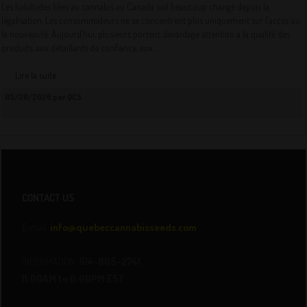
Les habitudes liées au cannabis au Canada ont beaucoup changé depuis la
légalisation. Les consommateurs ne se concentrent plus uniquement sur l’accès ou
la nouveauté. Aujourd’hui, plusieurs portent davantage attention à la qualité des
produits, aux détaillants de confiance, aux...
Lire la suite
05/20/2026 par QCS
CONTACT US
E-mail:
info@quebeccannabisseeds.com
INFORMATION
514-805-2741
11:00AM to 6:00PM EST