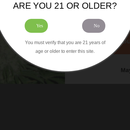
ARE YOU 21 OR OLDER?
s.
Yes
No
Cou
You must verify that you are 21 years of
age or older to enter this site.
.
May
 en fait une favorite parmi les cultivateurs.