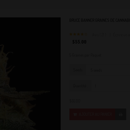
BRUCE BANNER GRAINES DE CANNABI
Avis ( 21 )
Écrire un a
4
$55.00
5 Graines par Paquet
Seeds
Quantité :
$55.00
AJOUTER AU PANIER