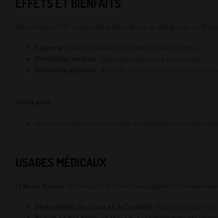
EFFETS ET BIENFAITS
Avec un taux de THC exceptionnel, la Bruce Banner se distingue par ses effets p
Euphorie
: Idéale pour améliorer l’humeur et réduire le stress.
Stimulation mentale
: Favorise la créativité et la productivité.
Relaxation physique
: Apaise les tensions musculaires sans provoq
Idéale pour
:
Les soirées sociales, moments créatifs ou détente après une longue jou
USAGES MÉDICAUX
La
Bruce Banner
est prisée pour ses nombreuses applications thérapeutiques
Soulagement du stress et de l’anxiété
: Grâce à ses propriétés a
Réduction des douleurs chroniques
: Arthrite, migraines, tensio