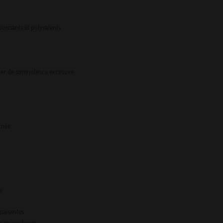
uissants et polyvalents :
uer de somnolence excessive.
rnée.
 :
paisantes.
ns musculaires.