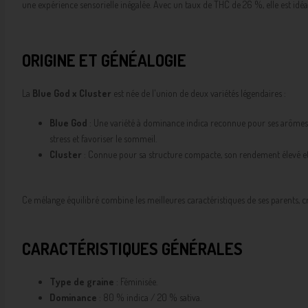
une expérience sensorielle inégalée. Avec un taux de THC de 26 %, elle est idé
ORIGINE ET GÉNÉALOGIE
La
Blue God x Cluster
est née de l'union de deux variétés légendaires :
Blue God
: Une variété à dominance indica reconnue pour ses arômes su
stress et favoriser le sommeil.
Cluster
: Connue pour sa structure compacte, son rendement élevé et sa
Ce mélange équilibré combine les meilleures caractéristiques de ses parents, 
CARACTÉRISTIQUES GÉNÉRALES
Type de graine
: Féminisée.
Dominance
: 80 % indica / 20 % sativa.