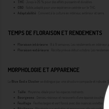
THC
: Jusqu'à 26 % pour des effets puissants et durables.
CBD
: Faible, adapté pour une expérience centrée sur le THC.
Adaptabilité
: Convient à la culture en intérieur, extérieur et serre.
TEMPS DE FLORAISON ET RENDEMENTS
Floraison intérieure
: 8 à 9 semaines. Les rendements en intérieur p
Floraison extérieure
: Récolte prévue début octobre. Les rendements
MORPHOLOGIE ET APPARENCE
La
Blue God x Cluster
se distingue par une structure compacte et robuste. Se
Taille
: Moyenne, idéale pour les espaces restreints.
Bourgeons
: Denses, résineux et recouverts d’une épaisse couche de t
Feuillage
: Feuilles larges et vert foncé, avec des nuances violettes q
Résilience
: Résistante aux maladies et moisissures, elle est parfaite p