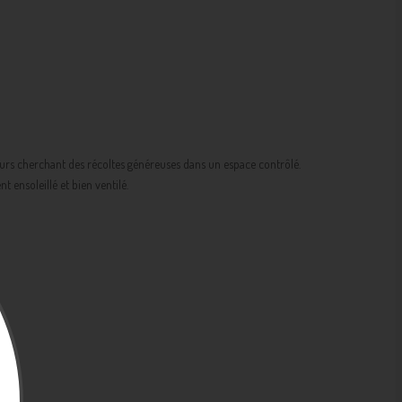
teurs cherchant des récoltes généreuses dans un espace contrôlé.
ensoleillé et bien ventilé.