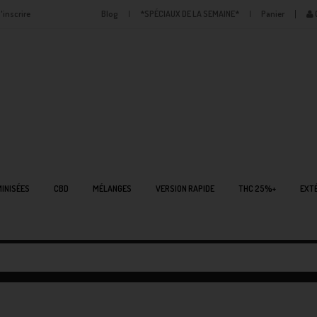
'inscrire
Blog
*SPÉCIAUX DE LA SEMAINE*
Panier
INISÉES
CBD
MÉLANGES
VERSION RAPIDE
THC 25%+
EXTÉ