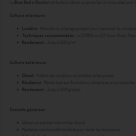
La
Blue God x Cluster
est facile à cultiver, ce qui en fait un choix idéal pour
Culture intérieure
:
Lumière
: Nécessite un éclairage puissant pour maximiser la croissanc
Techniques recommandées
: Le SCROG ou LST (Low-Stress Traini
Rendement
: Jusqu'à 500 g/m².
Culture extérieure
:
Climat
: Préfère des conditions ensoleillées et tempérées.
Résilience
: Résiste bien aux fluctuations climatiques et aux parasites.
Rendement
: Jusqu'à 600 g/plant.
Conseils généraux
:
Utilisez un substrat riche et bien drainé.
Maintenez une humidité modérée pour éviter les moisissures.