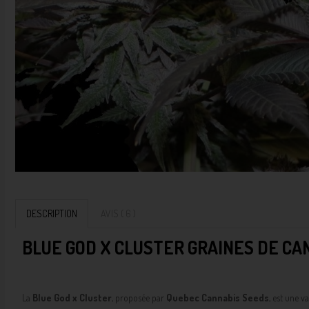
DESCRIPTION
AVIS ( 6 )
BLUE GOD X CLUSTER GRAINES DE CA
La
Blue God x Cluster
, proposée par
Quebec Cannabis Seeds
, est une v