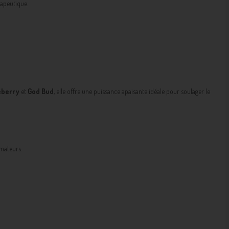
rapeutique.
eberry
et
God Bud
, elle offre une puissance apaisante idéale pour soulager le
mateurs.