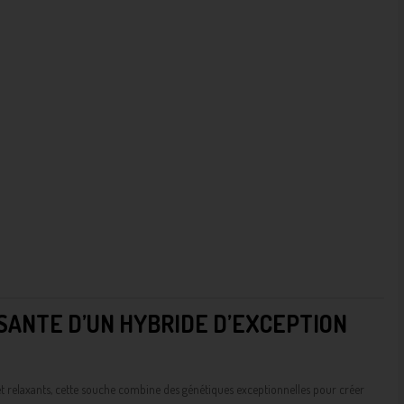
ISANTE D’UN HYBRIDE D’EXCEPTION
 et relaxants, cette souche combine des génétiques exceptionnelles pour créer