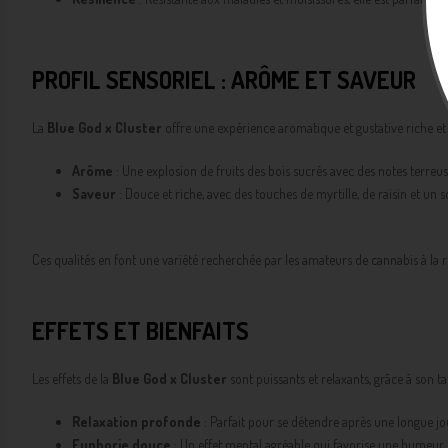
PROFIL SENSORIEL : ARÔME ET SAVEUR
La
Blue God x Cluster
offre une expérience aromatique et gustative riche et
Arôme
: Une explosion de fruits des bois sucrés avec des notes terreus
Saveur
: Douce et riche, avec des touches de myrtille, de raisin et un
Ces qualités en font une variété recherchée par les amateurs de cannabis à la 
EFFETS ET BIENFAITS
Les effets de la
Blue God x Cluster
sont puissants et relaxants, grâce à son t
Relaxation profonde
: Parfait pour se détendre après une longue jo
Euphorie douce
: Un effet mental agréable qui favorise une humeur p