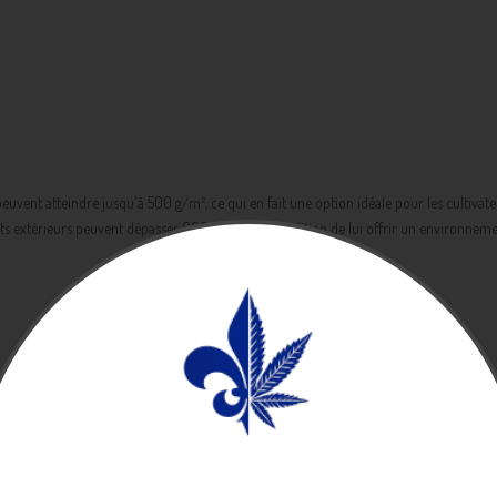
euvent atteindre jusqu'à 500 g/m², ce qui en fait une option idéale pour les cultiva
 extérieurs peuvent dépasser 600 g/plant, à condition de lui offrir un environnement 
s caractéristiques incluent :
richomes scintillants.
ui se manifestent particulièrement sous des températures plus fraîches.
our les cultivateurs de tous niveaux.