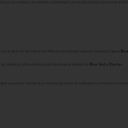
ale pour les amateurs de cannabis recherchant une variété à la fois savoureuse et thé
crés de fruits des bois et ses effets profondément relaxants. Issue de la lignée
Blu
 résilience, cette variété ajoute robustesse et densité à la
Blue God x Cluster
.
créant une plante robuste et productive qui ravira les cultivateurs comme les consom