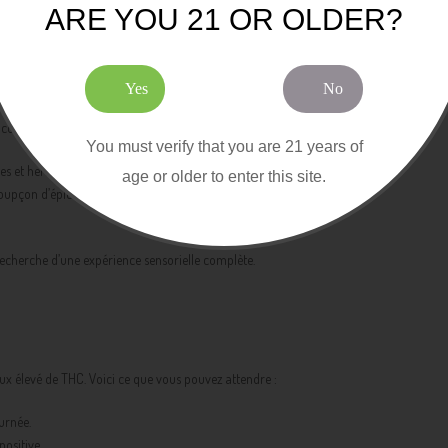
ARE YOU 21 OR OLDER?
Yes
No
 complexe :
You must verify that you are 21 years of
es et herbacées qui rappellent ses origines indica.
age or older to enter this site.
 soupçon d’épices en fin de bouche.
recherche d’une expérience sensorielle complète.
aux élevé de THC. Voici ce que vous pouvez attendre :
urnée.
ositive.